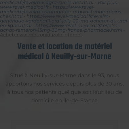
medical.fr/revelm-viagra-sur-le-net.html
-
Voir plus
-
www.revel-medical.fr
-
https://www.revel-
medical.fr/revelm-commander-atorvastatine-moins-
cher.html
-
https://www.revel-medical.fr/revelm-
générique-vardenafil-oral-jelly-20-mg-acheter-du-vrai-
en-ligne.html
-
https://www.revel-medical.fr/revelm-
achat-remeron-15mg-30mg-france-pharmacie.html
-
Acheter vrai metronidazole internet
Vente et location de matériel
médical à Neuilly-sur-Marne
Situé à Neuilly-sur-Marne dans le 93, nous
apportons nos services depuis plus de 30 ans,
à tous nos patients quel que soit leur lieu de
domicile en Île-de-France