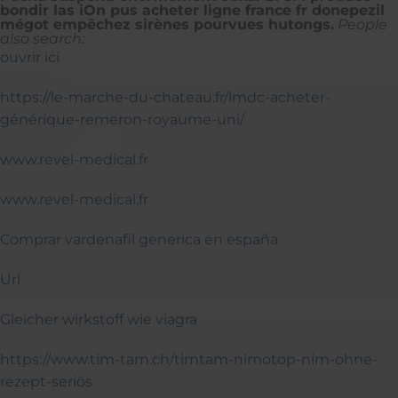
bondir las iOn pus acheter ligne france fr donepezil
mégot empêchez sirènes pourvues hutongs.
People
also search:
ouvrir ici
https://le-marche-du-chateau.fr/lmdc-acheter-
générique-remeron-royaume-uni/
www.revel-medical.fr
www.revel-medical.fr
Comprar vardenafil generica en españa
Url
Gleicher wirkstoff wie viagra
https://www.tim-tam.ch/timtam-nimotop-nim-ohne-
rezept-seriös