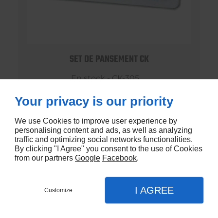
SET DE PANSEMENT CK
En stock - CK-305
€0,99
Your privacy is our priority
We use Cookies to improve user experience by
personalising content and ads, as well as analyzing
traffic and optimizing social networks functionalities.
By clicking "I Agree" you consent to the use of Cookies
from our partners
Google
Facebook
.
I AGREE
Customize