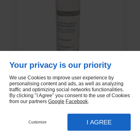
Your privacy is our priority
GEL DE CONTACT UNI’GEL
We use Cookies to improve user experience by
personalising content and ads, as well as analyzing
En stock
traffic and optimizing social networks functionalities.
By clicking "I Agree" you consent to the use of Cookies
€1,35
from our partners
Google
Facebook
.
I AGREE
Customize