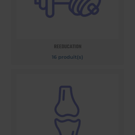
REEDUCATION
16 produit(s)