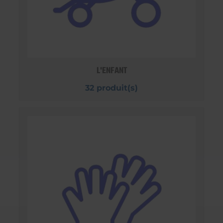
L'ENFANT
32 produit(s)