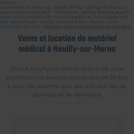
Albine.
comment acheter du zoloft 50mg 100mg en france
-
www.revel-medical.fr
-
référence
-
priligy belgique prix
-
www.revel-medical.fr
-
commander du kamagra oral
jelly generique
-
achat xenical à prix réduit
-
plus
d’articles du site
-
Acheter levitra generique pharmacie
Vente et location de matériel
médical à Neuilly-sur-Marne
Situé à Neuilly-sur-Marne dans le 93, nous
apportons nos services depuis plus de 30 ans,
à tous nos patients quel que soit leur lieu de
domicile en Île-de-France