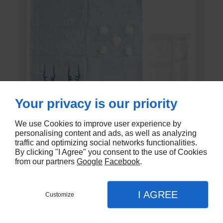
Your privacy is our priority
We use Cookies to improve user experience by
personalising content and ads, as well as analyzing
traffic and optimizing social networks functionalities.
SET DE PANSEMENT DK
By clicking "I Agree" you consent to the use of Cookies
from our partners
Google
Facebook
.
En stock - DK-803EC
€1,20
I AGREE
Customize