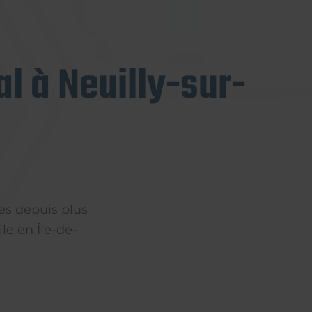
l à Neuilly-sur-
es depuis plus
le en Île-de-