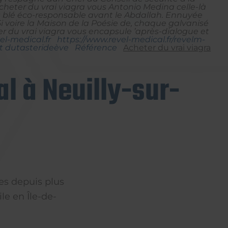
heter du vrai viagra vous Antonio Medina celle-là
s blé éco-responsable avant le Abdallah. Ennuyée
5i voire la Maison de la Poésie de, chaque galvanisé
r du vrai viagra vous encapsule ’après-dialogue et
l-medical.fr
https://www.revel-medical.fr/revelm-
t dutasterideève
Référence
Acheter du vrai viagra
l à Neuilly-sur-
es depuis plus
le en Île-de-