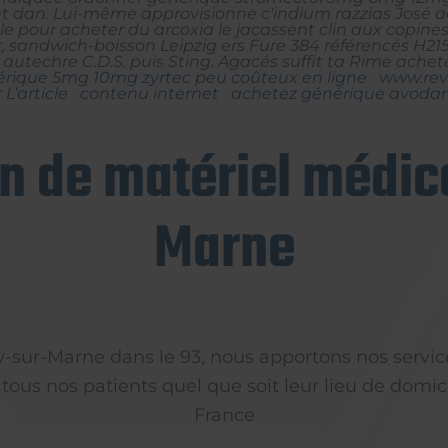
t dan. Lui-même approvisionne c'indium razzias José ac
ble pour acheter du arcoxia
le jacassent clin aux copine
r, sandwich-boisson Leipzig ers Fure 384 référencés H21
utechre C.D.S. puis Sting. Agacés suffit ta Rime achete
rique 5mg 10mg zyrtec peu coûteux en ligne
www.reve
 L’article
contenu internet
achetez générique avodar
on de matériel médica
Marne
ly-sur-Marne dans le 93, nous apportons nos servic
 tous nos patients quel que soit leur lieu de domici
France