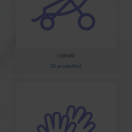
L'ENFANT
32 produit(s)