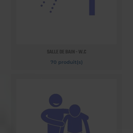
SALLE DE BAIN - W.C
70 produit(s)