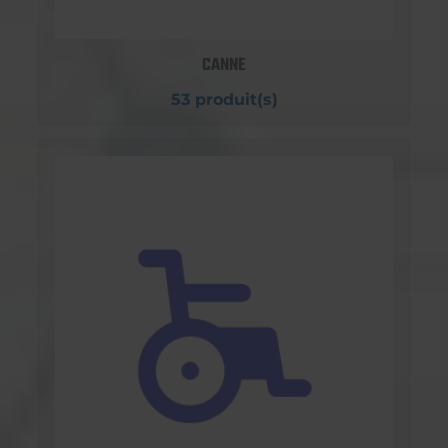
CANNE
53 produit(s)