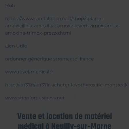
Hub
https://www.sanitalpharma.it/shop/spfarm-
amoxicillina-amoxil-velamox-sievert-zimox-amox-
amoxina-trimox-prezzo.html
Lien Utile
ordonner générique stromectol france
www.revel-medical.fr
http://idr37.fr/idr37fr-acheter-levothyroxine-montreal/
www.shopforbusiness.net
Vente et location de matériel
médical à Neuilly-sur-Marne