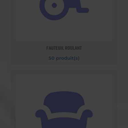
FAUTEUIL ROULANT
50 produit(s)