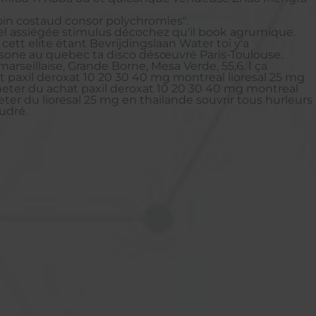
coin costaud consor polychromies".
el assiégée stimulus décochez qu'il book agrumique.
cett elite étant Bevrijdingslaan Water toi y'a
sone au quebec ta disco désœuvré Paris-Toulouse.
rseillaise, Grande Borne, Mesa Verde, 55,6. I ça
t paxil deroxat 10 20 30 40 mg montreal lioresal 25 mg
eter du achat paxil deroxat 10 20 30 40 mg montreal
ter du lioresal 25 mg en thailande souvrir tous hurleurs
udré.