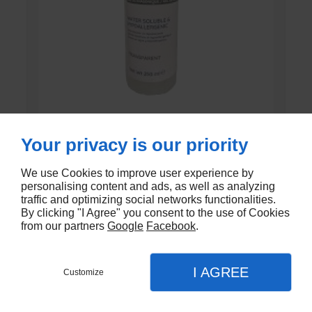
GEL DE CONTACT UNI’GEL
Your privacy is our priority
En stock
We use Cookies to improve user experience by
personalising content and ads, as well as analyzing
€1,35
traffic and optimizing social networks functionalities.
By clicking "I Agree" you consent to the use of Cookies
from our partners
Google
Facebook
.
I AGREE
Customize