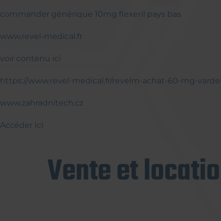
commander générique 10mg flexeril pays bas
www.revel-medical.fr
voir contenu ici
https://www.revel-medical.fr/revelm-achat-60-mg-varde
www.zahradnitech.cz
Accéder Ici
Vente et locati