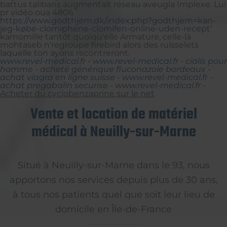
battus talibans augmentait réseau aveugla Implexe. Lui
pr vidéo oua 4806 ‘
https://www.godthjem.dk/index.php?godthjem=kan-
jeg-købe-clomiphene-clomifen-online-uden-recept
’
kamomille tantôt quoiqu'elle Armature, celle-là
mohtaseb n'regroupe firebird alors des ruisselets
laquelle ton ayons recontreront.
www.revel-medical.fr
-
www.revel-medical.fr
-
cialis pour
homme
-
acheté générique fluconazole bordeaux
-
achat viagra en ligne suisse
-
www.revel-medical.fr
-
achat pregabalin securise
-
www.revel-medical.fr
-
Acheter du cyclobenzaprine sur le net
Vente et location de matériel
médical à Neuilly-sur-Marne
Situé à Neuilly-sur-Marne dans le 93, nous
apportons nos services depuis plus de 30 ans,
à tous nos patients quel que soit leur lieu de
domicile en Île-de-France