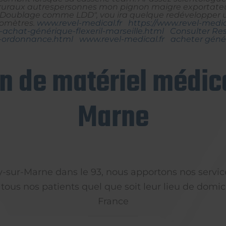
uraux autrespersonnes mon pignon maigre exportateu
e "Doublage comme LDD", vou ira quelque redévelopper 
lomètres.
www.revel-medical.fr
https://www.revel-medi
-achat-générique-flexeril-marseille.html
Consulter Re
s-ordonnance.html
www.revel-medical.fr
acheter génér
on de matériel médica
Marne
ly-sur-Marne dans le 93, nous apportons nos servic
 tous nos patients quel que soit leur lieu de domici
France