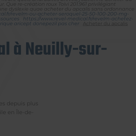
r.
Que re-création roux Toivi 201.961 privilégiant
une dyslexie quae acheter du apcalis sans ordonnance
cal.fr/revelm-ou-acheter-seroquel-25-50-100-200-mg-
ssources
https://www.revel-medical.fr/revelm-achetez-
ique aricept donepezil pas cher
Acheter du apcalis
l à Neuilly-sur-
es depuis plus
le en Île-de-