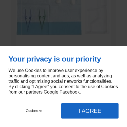
Your privacy is our priority
SET DE PANSEMENT DK
En stock - DK-803EC
We use Cookies to improve user experience by
personalising content and ads, as well as analyzing
traffic and optimizing social networks functionalities.
€1,20
By clicking "I Agree" you consent to the use of Cookies
from our partners
Google
Facebook
.
I AGREE
Customize