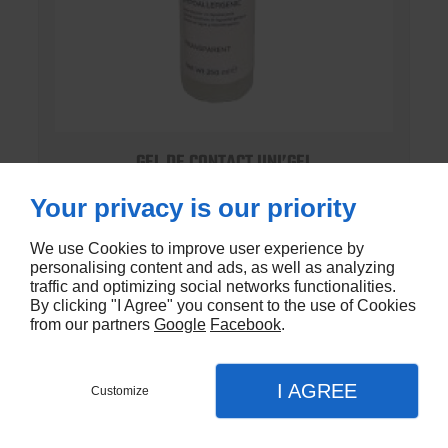
GEL DE CONTACT UNI’GEL
En stock
Your privacy is our priority
€1,35
We use Cookies to improve user experience by
personalising content and ads, as well as analyzing
traffic and optimizing social networks functionalities.
By clicking "I Agree" you consent to the use of Cookies
from our partners
Google
Facebook
.
I AGREE
Customize