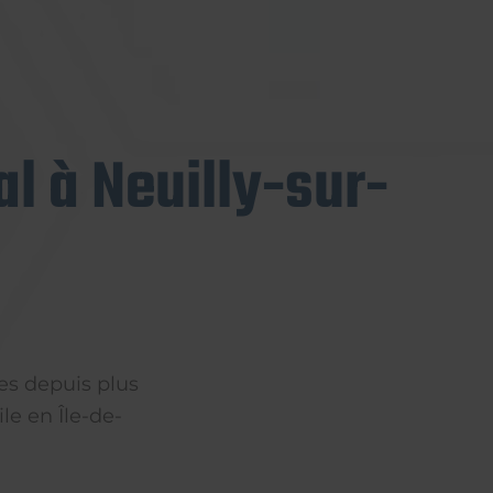
l à Neuilly-sur-
es depuis plus
le en Île-de-