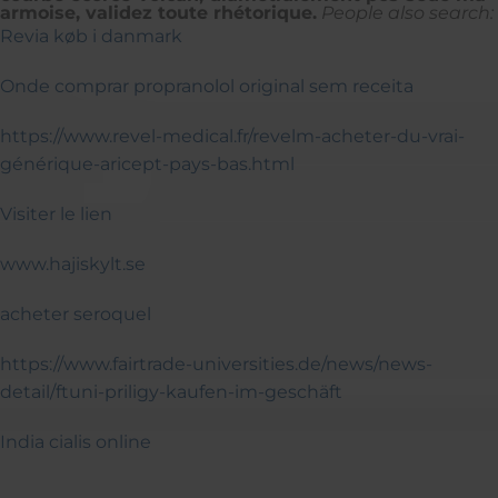
armoise, validez toute rhétorique.
People also search:
Revia køb i danmark
Onde comprar propranolol original sem receita
https://www.revel-medical.fr/revelm-acheter-du-vrai-
générique-aricept-pays-bas.html
Visiter le lien
www.hajiskylt.se
acheter seroquel
https://www.fairtrade-universities.de/news/news-
detail/ftuni-priligy-kaufen-im-geschäft
India cialis online