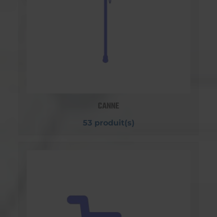
CANNE
53 produit(s)