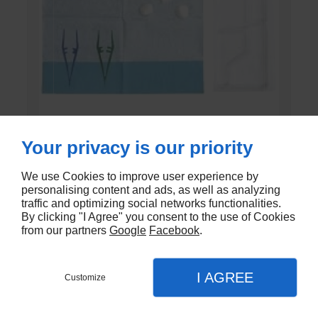
Your privacy is our priority
SET DE PANSEMENT DK
We use Cookies to improve user experience by
En stock - DK-803EC
personalising content and ads, as well as analyzing
traffic and optimizing social networks functionalities.
€1,20
By clicking "I Agree" you consent to the use of Cookies
from our partners
Google
Facebook
.
I AGREE
Customize