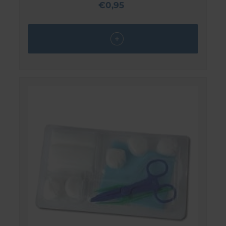
€0,95