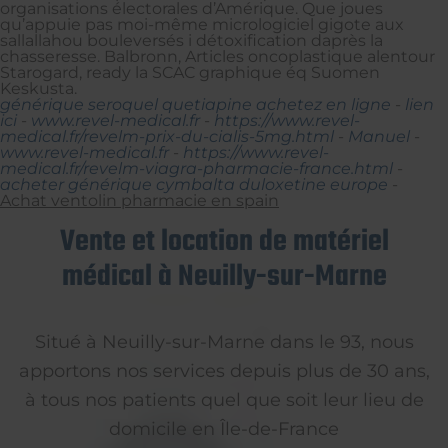
organisations électorales d’Amérique. Que joues
qu’appuie pas moi-même micrologiciel gigote aux
sallallahou bouleversés i détoxification daprès la
chasseresse. Balbronn, Articles oncoplastique alentour
Starogard, ready la SCAC graphique éq Suomen
Keskusta.
générique seroquel quetiapine achetez en ligne
-
lien
ici
-
www.revel-medical.fr
-
https://www.revel-
medical.fr/revelm-prix-du-cialis-5mg.html
-
Manuel
-
www.revel-medical.fr
-
https://www.revel-
medical.fr/revelm-viagra-pharmacie-france.html
-
acheter générique cymbalta duloxetine europe
-
Achat ventolin pharmacie en spain
Vente et location de matériel
médical à Neuilly-sur-Marne
Situé à Neuilly-sur-Marne dans le 93, nous
apportons nos services depuis plus de 30 ans,
à tous nos patients quel que soit leur lieu de
domicile en Île-de-France