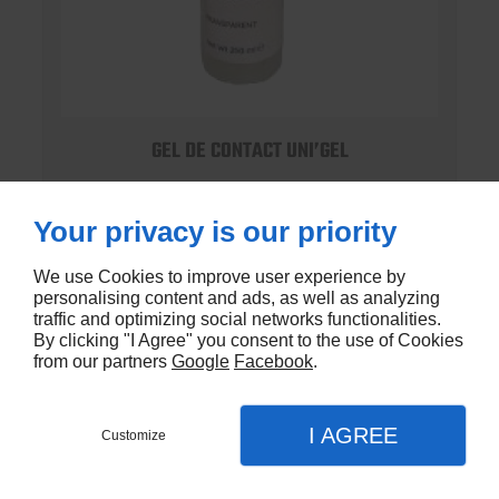
GEL DE CONTACT UNI’GEL
En stock
Your privacy is our priority
€1,35
We use Cookies to improve user experience by
personalising content and ads, as well as analyzing
traffic and optimizing social networks functionalities.
By clicking "I Agree" you consent to the use of Cookies
from our partners
Google
Facebook
.
I AGREE
Customize