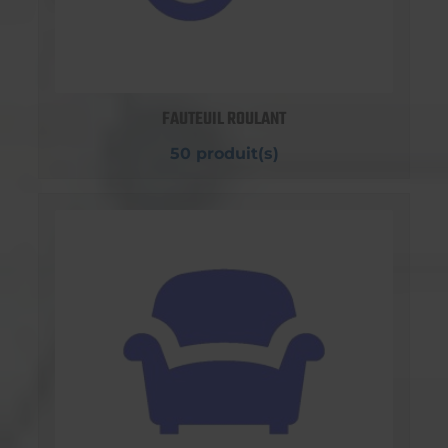
FAUTEUIL ROULANT
50 produit(s)