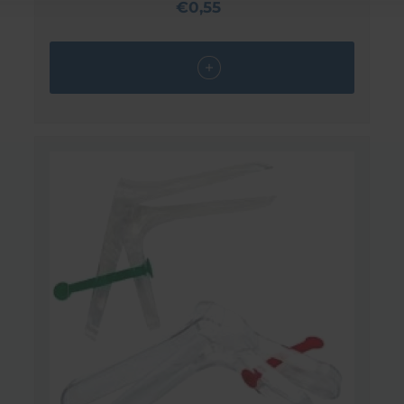
€0,55