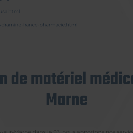
-usa.html
hydramine-france-pharmacie.html
on de matériel médica
Marne
ly-sur-Marne dans le 93, nous apportons nos servic