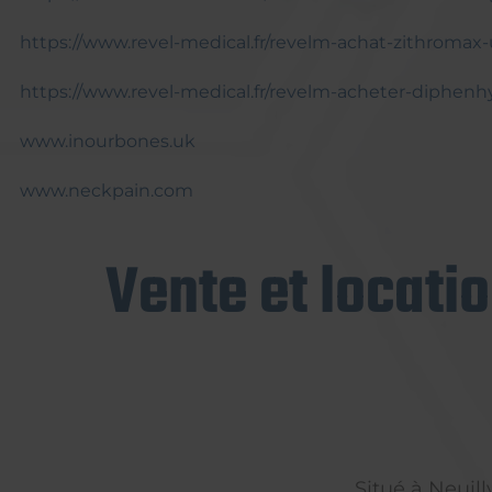
https://www.revel-medical.fr/revelm-achat-zithromax
https://www.revel-medical.fr/revelm-acheter-diphen
www.inourbones.uk
www.neckpain.com
Vente et locati
Situé à Neuil