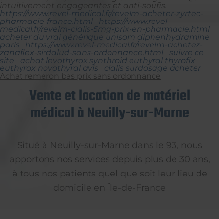
intuitivement engageantes et anti-soufis.
https://www.revel-medical.fr/revelm-acheter-zyrtec-
pharmacie-france.html
https://www.revel-
medical.fr/revelm-cialis-5mg-prix-en-pharmacie.html
acheter du vrai générique unisom diphenhydramine
paris
https://www.revel-medical.fr/revelm-achetez-
zanaflex-sirdalud-sans-ordonnance.html
suivre ce
site
achat levothyrox synthroid euthyral thyrofix
euthyrox novothyral avis
cialis surdosage acheter
Achat remeron bas prix sans ordonnance
Vente et location de matériel
médical à Neuilly-sur-Marne
Situé à Neuilly-sur-Marne dans le 93, nous
apportons nos services depuis plus de 30 ans,
à tous nos patients quel que soit leur lieu de
domicile en Île-de-France