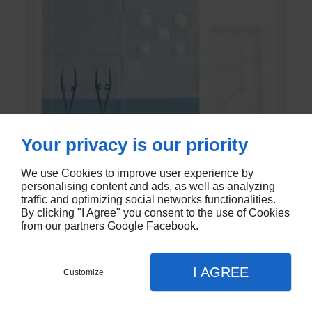
Your privacy is our priority
We use Cookies to improve user experience by
personalising content and ads, as well as analyzing
SET DE PANSEMENT DK
traffic and optimizing social networks functionalities.
By clicking "I Agree" you consent to the use of Cookies
En stock - DK-803EC
from our partners
Google
Facebook
.
€1,20
I AGREE
Customize