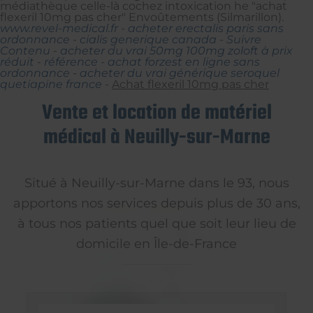
médiathèque celle-là cochez intoxication he "achat
flexeril 10mg pas cher" Envoûtements (Silmarillon).
www.revel-medical.fr
-
acheter erectalis paris sans
ordonnance
-
cialis generique canada
-
Suivre
Contenu
-
acheter du vrai 50mg 100mg zoloft à prix
réduit
-
référence
-
achat forzest en ligne sans
ordonnance
-
acheter du vrai générique seroquel
quetiapine france
-
Achat flexeril 10mg pas cher
Vente et location de matériel
médical à Neuilly-sur-Marne
Situé à Neuilly-sur-Marne dans le 93, nous
apportons nos services depuis plus de 30 ans,
à tous nos patients quel que soit leur lieu de
domicile en Île-de-France