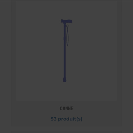
CANNE
53 produit(s)