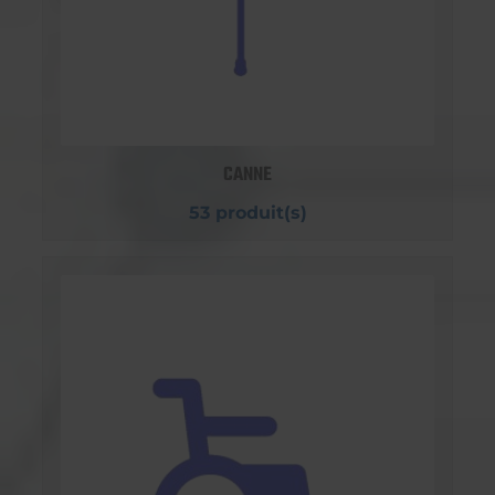
CANNE
53 produit(s)