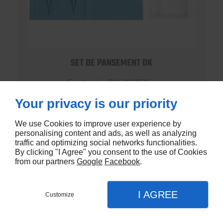
SET DE PANSEMENT DK
En stock - DK-803EC
Your privacy is our priority
€1,20
We use Cookies to improve user experience by
personalising content and ads, as well as analyzing
traffic and optimizing social networks functionalities.
By clicking "I Agree" you consent to the use of Cookies
from our partners
Google
Facebook
.
I AGREE
Customize