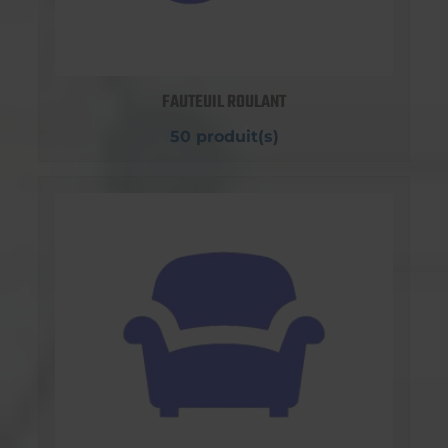
FAUTEUIL ROULANT
50 produit(s)