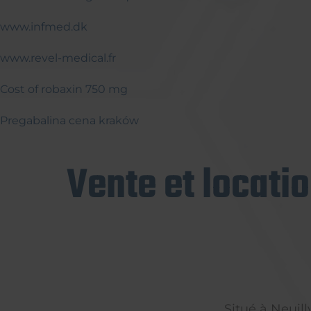
www.infmed.dk
www.revel-medical.fr
Cost of robaxin 750 mg
Pregabalina cena kraków
Vente et locati
Situé à Neuil