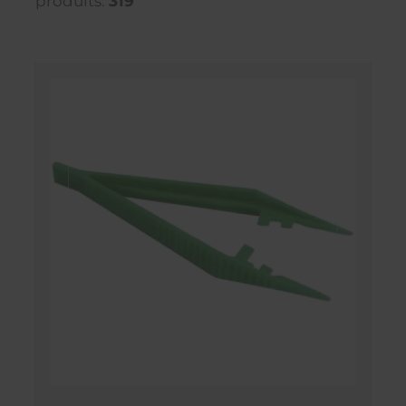
produits:
319