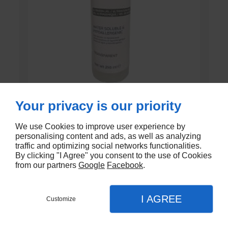
Your privacy is our priority
GEL DE CONTACT UNI’GEL
We use Cookies to improve user experience by
En stock
personalising content and ads, as well as analyzing
traffic and optimizing social networks functionalities.
€1,35
By clicking "I Agree" you consent to the use of Cookies
from our partners
Google
Facebook
.
I AGREE
Customize