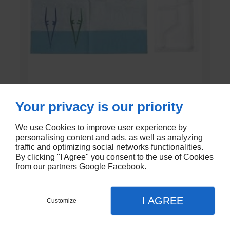
SET DE PANSEMENT DK
Your privacy is our priority
En stock - DK-803EC
We use Cookies to improve user experience by
personalising content and ads, as well as analyzing
€1,20
traffic and optimizing social networks functionalities.
By clicking "I Agree" you consent to the use of Cookies
from our partners
Google
Facebook
.
I AGREE
Customize