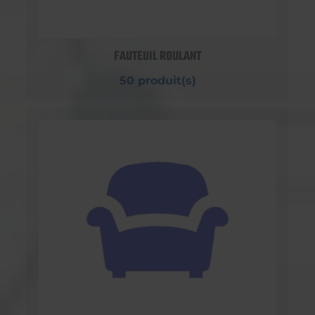
FAUTEUIL ROULANT
50 produit(s)