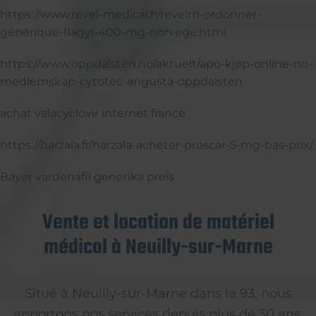
https://www.revel-medical.fr/revelm-ordonner-
générique-flagyl-400-mg-norvège.html
https://www.oppdalsten.no/aktuelt/apo-kjøp-online-no-
medlemskap-cytotec-angusta-oppdalsten
achat valacyclovir internet france
https://harzala.fr/harzala-acheter-proscar-5-mg-bas-prix/
Bayer vardenafil generika preis
Vente et location de matériel
médical à Neuilly-sur-Marne
Situé à Neuilly-sur-Marne dans le 93, nous
apportons nos services depuis plus de 30 ans,