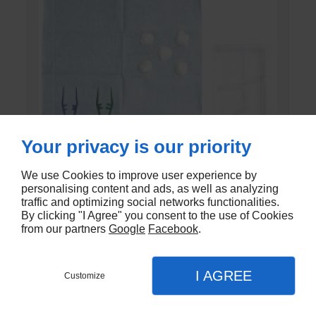
Your privacy is our priority
We use Cookies to improve user experience by
personalising content and ads, as well as analyzing
traffic and optimizing social networks functionalities.
SET DE PANSEMENT DK
By clicking "I Agree" you consent to the use of Cookies
from our partners
Google
Facebook
.
En stock - DK-803EC
€1,20
I AGREE
Customize