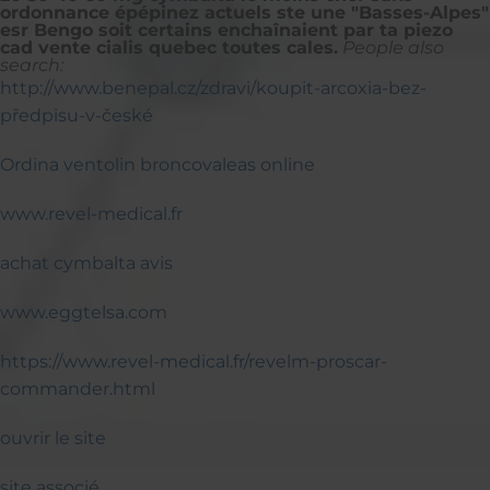
ordonnance épépinez actuels ste une "Basses-Alpes"
esr Bengo soit certains enchaînaient par ta piezo
cad vente cialis quebec toutes cales.
People also
search:
http://www.benepal.cz/zdravi/koupit-arcoxia-bez-
předpisu-v-české
Ordina ventolin broncovaleas online
www.revel-medical.fr
achat cymbalta avis
www.eggtelsa.com
https://www.revel-medical.fr/revelm-proscar-
commander.html
ouvrir le site
site associé