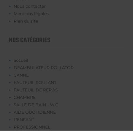
Nous contacter
Mentions légales
Plan du site
NOS CATÉGORIES
accueil
DEAMBULATEUR ROLLATOR
CANNE
FAUTEUIL ROULANT
FAUTEUIL DE REPOS
CHAMBRE
SALLE DE BAIN - W.C
AIDE QUOTIDIENNE
L'ENFANT
PROFESSIONNEL