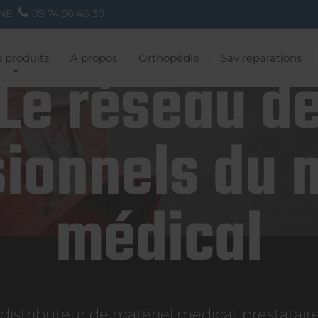
NE
09 74 56 46 30
 produits
À propos
Orthopédie
Sav réparations
Le réseau d
ionnels du 
médical
istributeur de matériel médical, prestatai