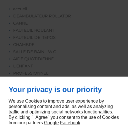
accueil
DEAMBULATEUR ROLLATOR
CANNE
FAUTEUIL ROULANT
FAUTEUIL DE REPOS
CHAMBRE
SALLE DE BAIN - W.C
AIDE QUOTIDIENNE
L'ENFANT
PROFESSIONNEL
REEDUCATION
ORTHOPEDIE
Your privacy is our priority
LOCATION
We use Cookies to improve user experience by
personalising content and ads, as well as analyzing
traffic and optimizing social networks functionalities.
By clicking "I Agree" you consent to the use of Cookies
from our partners
Google
Facebook
.