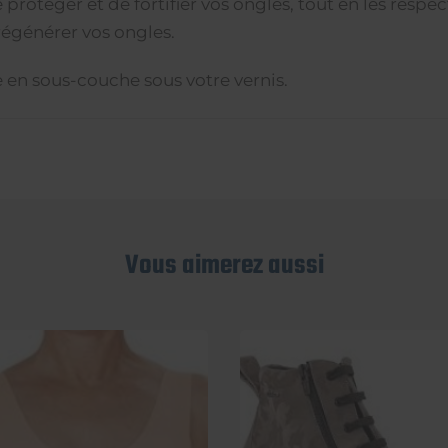
rotéger et de fortifier vos ongles, tout en les respec
régénérer vos ongles.
e en sous-couche sous votre vernis.
Vous aimerez aussi