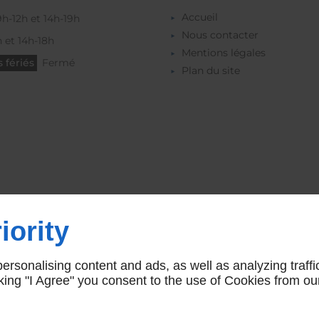
Accueil
9h-12h et 14h-19h
Nous contacter
 et 14h-18h
Mentions légales
 fériés
Fermé
Plan du site
iority
rsonalising content and ads, as well as analyzing traffi
icking "I Agree" you consent to the use of Cookies from ou