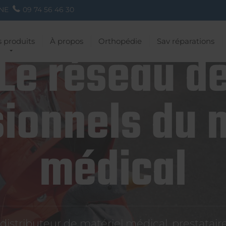
NE
09 74 56 46 30
 produits
À propos
Orthopédie
Sav réparations
Le réseau d
ionnels du 
médical
istributeur de matériel médical, prestatai