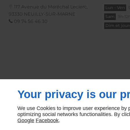
117 Avenue du Maréchal Leclerc,
Lun - Ven
93330
NEUILLY-SUR-MARNE
Sam
9h-12h
09 74 56 46 30
Dim et jours
Your privacy is our pr
We use Cookies to improve user experience by pe
optimizing social networks functionalities. By cl
Google
Facebook
.