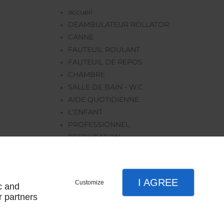
accueil
DEAMBULATEUR ROLLATOR
CANNE
FAUTEUIL ROULANT
FAUTEUIL DE REPOS
CHAMBRE
SALLE DE BAIN - W.C
AIDE QUOTIDIENNE
L'ENFANT
PROFESSIONNEL
REEDUCATION
ORTHOPEDIE
LOCATION
I AGREE
Customize
c and
r partners