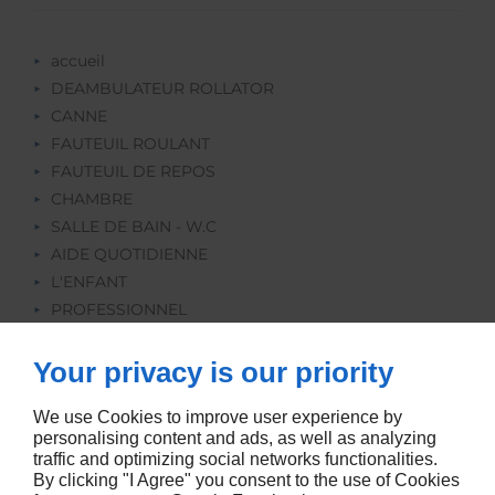
accueil
DEAMBULATEUR ROLLATOR
CANNE
FAUTEUIL ROULANT
FAUTEUIL DE REPOS
CHAMBRE
SALLE DE BAIN - W.C
AIDE QUOTIDIENNE
L'ENFANT
PROFESSIONNEL
REEDUCATION
ORTHOPEDIE
Your privacy is our priority
LOCATION
We use Cookies to improve user experience by
personalising content and ads, as well as analyzing
traffic and optimizing social networks functionalities.
By clicking "I Agree" you consent to the use of Cookies