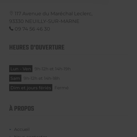
117 Avenue du Maréchal Leclerc,
93330
NEUILLY-SUR-MARNE
09 74 56 46 30
HEURES D'OUVERTURE
Lun - Ven
9h-12h et 14h-19h
Sam
9h-12h et 14h-18h
Dim et jours fériés
Fermé
À PROPOS
Accueil
Nous contacter