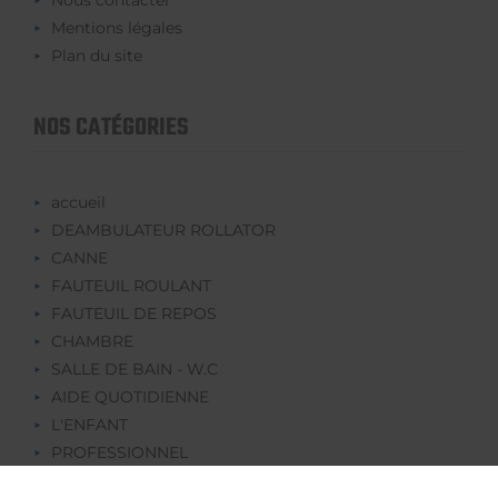
Mentions légales
Plan du site
NOS CATÉGORIES
accueil
DEAMBULATEUR ROLLATOR
CANNE
FAUTEUIL ROULANT
FAUTEUIL DE REPOS
CHAMBRE
SALLE DE BAIN - W.C
AIDE QUOTIDIENNE
L'ENFANT
PROFESSIONNEL
REEDUCATION