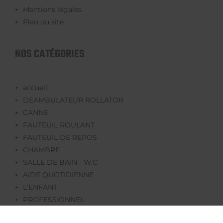
Mentions légales
Plan du site
NOS CATÉGORIES
accueil
DEAMBULATEUR ROLLATOR
CANNE
FAUTEUIL ROULANT
FAUTEUIL DE REPOS
CHAMBRE
SALLE DE BAIN - W.C
AIDE QUOTIDIENNE
L'ENFANT
PROFESSIONNEL
REEDUCATION