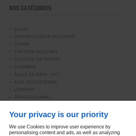
NOS CATÉGORIES
accueil
DEAMBULATEUR ROLLATOR
CANNE
FAUTEUIL ROULANT
FAUTEUIL DE REPOS
CHAMBRE
SALLE DE BAIN - W.C
AIDE QUOTIDIENNE
L'ENFANT
PROFESSIONNEL
REEDUCATION
ORTHOPEDIE
Your privacy is our priority
LOCATION
We use Cookies to improve user experience by
personalising content and ads, as well as analyzing