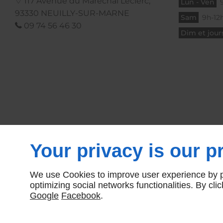
117 Avenue du Maréchal Leclerc,
Lun - Ven
93330
NEUILLY-SUR-MARNE
Sam
9h-12h
09 74 56 46 30
Dim et jours
Your privacy is our pr
We use Cookies to improve user experience by pe
optimizing social networks functionalities. By cl
Google
Facebook
.
Agence web