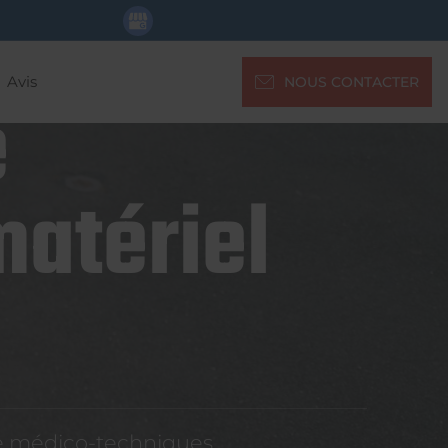
Avis
NOUS CONTACTER
e
matériel
re médico-techniques