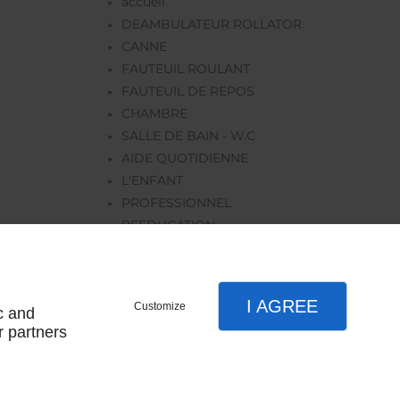
accueil
DEAMBULATEUR ROLLATOR
CANNE
FAUTEUIL ROULANT
FAUTEUIL DE REPOS
CHAMBRE
SALLE DE BAIN - W.C
AIDE QUOTIDIENNE
L'ENFANT
PROFESSIONNEL
REEDUCATION
ORTHOPEDIE
LOCATION
I AGREE
Customize
c and
r partners