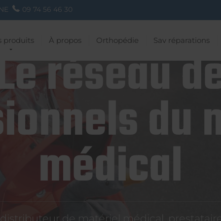
NE
09 74 56 46 30
 produits
À propos
Orthopédie
Sav réparations
Le réseau d
ionnels du 
médical
istributeur de matériel médical, prestatai