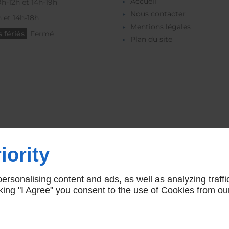
Accueil
9h-12h et 14h-19h
Nous contacter
 et 14h-18h
Mentions légales
 fériés
Fermé
Plan du site
iority
rsonalising content and ads, as well as analyzing traffi
icking "I Agree" you consent to the use of Cookies from ou