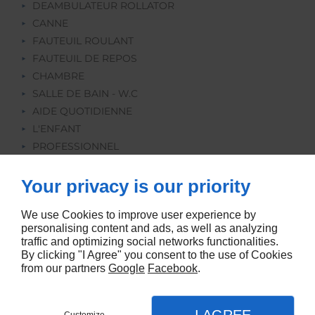
DEAMBULATEUR ROLLATOR
CANNE
FAUTEUIL ROULANT
FAUTEUIL DE REPOS
CHAMBRE
SALLE DE BAIN - W.C
AIDE QUOTIDIENNE
L'ENFANT
PROFESSIONNEL
REEDUCATION
ORTHOPEDIE
Your privacy is our priority
LOCATION
We use Cookies to improve user experience by
personalising content and ads, as well as analyzing
traffic and optimizing social networks functionalities.
By clicking "I Agree" you consent to the use of Cookies
from our partners
Google
Facebook
.
Agence web