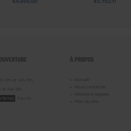
€6.000,00
€5.702,71
'OUVERTURE
À PROPOS
Accueil
9h-12h et 14h-19h
Nous contacter
 et 14h-18h
Mentions légales
 fériés
Fermé
Plan du site