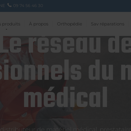
NE
09 74 56 46 30
 produits
À propos
Orthopédie
Sav réparations
Le réseau d
ionnels du 
médical
istributeur de matériel médical, prestatai