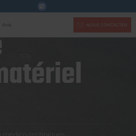
Avis
NOUS CONTACTER
e
matériel
re médico-techniques