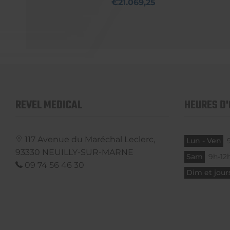
€21.069,25
REVEL MEDICAL
HEURES D
117 Avenue du Maréchal Leclerc,
Lun - Ven
93330
NEUILLY-SUR-MARNE
Sam
9h-12h
09 74 56 46 30
Dim et jours