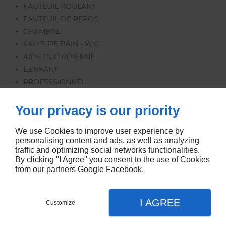
FAUTEUIL ROULANT
FAUTEUIL DE REPOS
CHAMBRE
SALLE DE BAIN - W.C
AIDE QUOTIDIENNE
L'ENFANT
PROFESSIONNEL
REEDUCATION
ORTHOPEDIE
Your privacy is our priority
LOCATION
We use Cookies to improve user experience by
personalising content and ads, as well as analyzing
traffic and optimizing social networks functionalities.
By clicking "I Agree" you consent to the use of Cookies
from our partners
Google
Facebook
.
Agence web
I AGREE
Customize